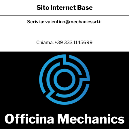
Vai
Sito Internet Base
al
contenuto
Scrivi a: valentino@mechanicssrl.it
Chiama: +39 333 1145699
Officina Mechanics