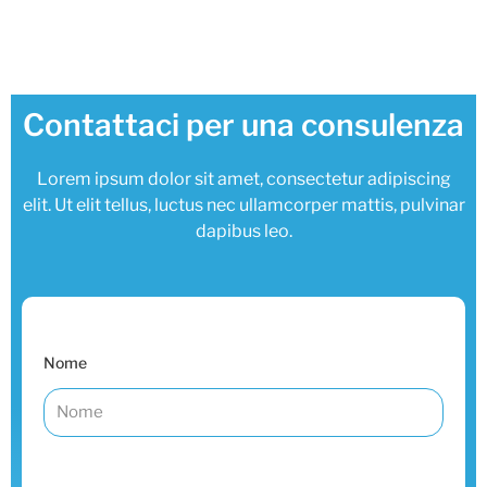
e
t
t
b
t
u
o
e
b
Contattaci per una consulenza
o
r
e
Lorem ipsum dolor sit amet, consectetur adipiscing
k
elit. Ut elit tellus, luctus nec ullamcorper mattis, pulvinar
dapibus leo.
Nome