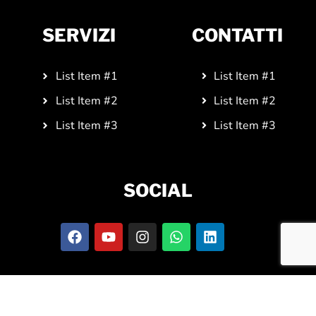
SERVIZI
CONTATTI
List Item #1
List Item #1
List Item #2
List Item #2
List Item #3
List Item #3
SOCIAL
F
Y
I
W
L
a
o
n
h
i
c
u
s
a
n
e
t
t
t
k
b
u
a
s
e
Powered by
Marketing Specialistico
© 2021
o
b
g
a
d
o
e
r
p
i