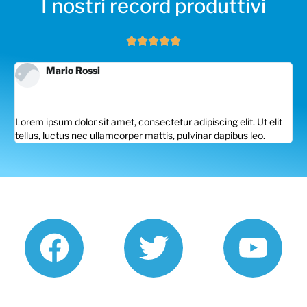
I nostri record produttivi
Valutazione





5
Mario Rossi
su
5
Lorem ipsum dolor sit amet, consectetur adipiscing elit. Ut elit
tellus, luctus nec ullamcorper mattis, pulvinar dapibus leo.
F
T
Y
a
w
o
c
i
u