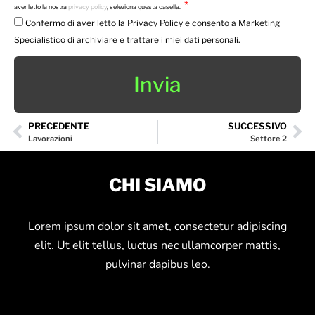
aver letto la nostra
privacy policy
, seleziona questa casella.
Confermo di aver letto la Privacy Policy e consento a Marketing
Specialistico di archiviare e trattare i miei dati personali.
Invia
PRECEDENTE
SUCCESSIVO
Precedente
Su
Lavorazioni
Settore 2
CHI SIAMO
Lorem ipsum dolor sit amet, consectetur adipiscing
elit. Ut elit tellus, luctus nec ullamcorper mattis,
pulvinar dapibus leo.