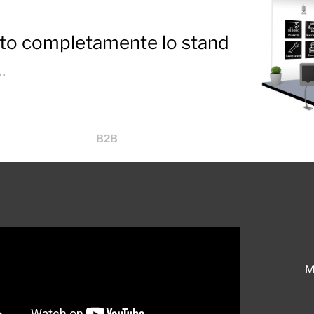
zato completamente lo stand
.
B2B
M