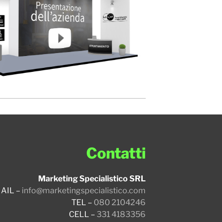
Contatti
Marketing Specialistico SRL
AIL –
info@marketingspecialistico.com
TEL –
080 2104246
CELL –
331 4183356